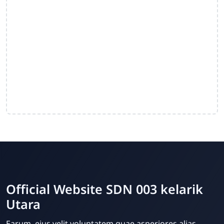
Official Website SDN 003 kelarik
Utara
Dwi Prastyo
Earum, eius velit voluptatem quae asperiores alias