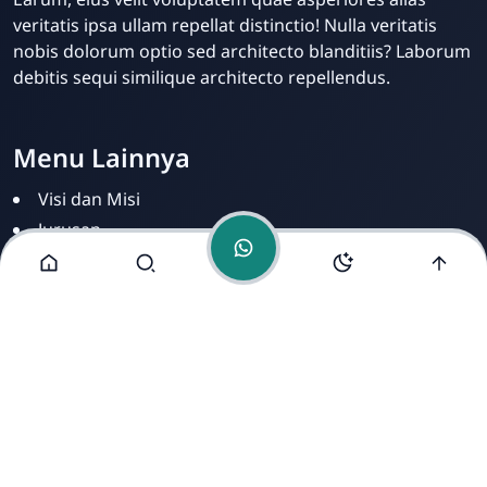
Online
veritatis ipsa ullam repellat distinctio! Nulla veritatis
nobis dolorum optio sed architecto blanditiis? Laborum
debitis sequi similique architecto repellendus.
Menu Lainnya
Visi dan Misi
Jurusan
Ekstrakurikuler
Fasilitas
Alamat Kami
Jl. Contoh Raya No. 123, Blok A5, RT01/RW02, Kelurahan
Placeholder, Kecamatan Dummy, Kota Fiktif, Kabupaten
Ipsum, Provinsi Sample, 12345.