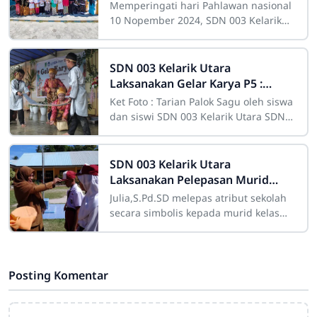
Menampilkan Fashion Show
Memperingati hari Pahlawan nasional
Pakaian Adat dan Berpakaian Ala
10 Nopember 2024, SDN 003 Kelarik
Pahlawan NAsional
Utara menampilkan Fashion Show
pakaian adat dan berpakaian ala
pahlawan
SDN 003 Kelarik Utara
Laksanakan Gelar Karya P5 :
Menampilkan Tarian Palok Sagu
Ket Foto : Tarian Palok Sagu oleh siswa
Hingga Makanan Khas Lokal Dari
dan siswi SDN 003 Kelarik Utara SDN
Sagu
003 Kelarik Utara laksanakan Gelar
SDN 003 Kelarik Utara
Laksanakan Pelepasan Murid
Kelas 6 Secara Sederhana
Julia,S.Pd.SD melepas atribut sekolah
secara simbolis kepada murid kelas
6SDN 003 Kelarik Utara laksanakan
acara pelepasan murid kelas 6 dengan
Posting Komentar