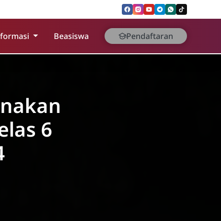
nformasi
Beasiswa
Pendaftaran
anakan
elas 6
4