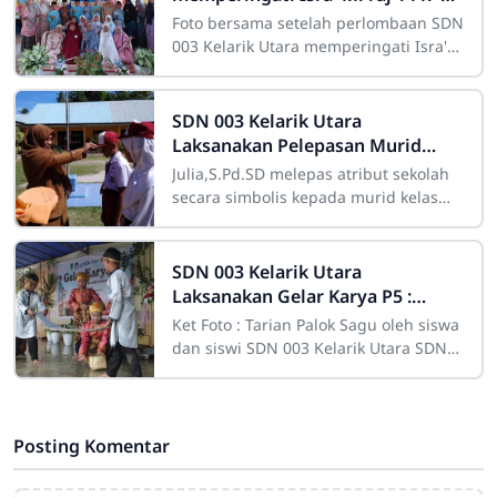
Buat perlombaan hafalan niat
Foto bersama setelah perlombaan SDN
sholat hingga praktek sholat
003 Kelarik Utara memperingati Isra'
Mi'raj 1447 H dengan mengadakan
perlombaan dan ceramah agama.
SDN 003 Kelarik Utara
Laksanakan Pelepasan Murid
Kelas 6 Secara Sederhana
Julia,S.Pd.SD melepas atribut sekolah
secara simbolis kepada murid kelas
6SDN 003 Kelarik Utara laksanakan
acara pelepasan murid kelas 6 dengan
SDN 003 Kelarik Utara
Laksanakan Gelar Karya P5 :
Menampilkan Tarian Palok Sagu
Ket Foto : Tarian Palok Sagu oleh siswa
Hingga Makanan Khas Lokal Dari
dan siswi SDN 003 Kelarik Utara SDN
Sagu
003 Kelarik Utara laksanakan Gelar
Posting Komentar