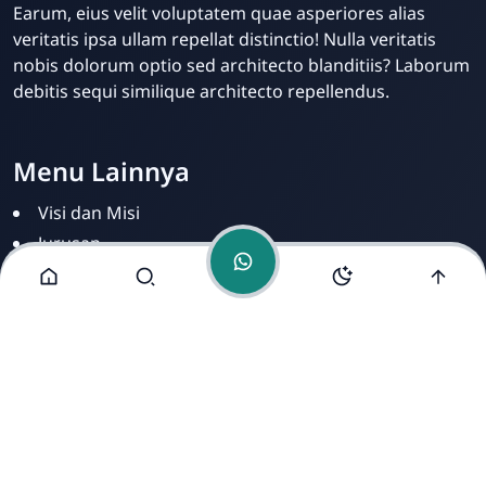
Dwi Prastyo
Earum, eius velit voluptatem quae asperiores alias
Online
veritatis ipsa ullam repellat distinctio! Nulla veritatis
nobis dolorum optio sed architecto blanditiis? Laborum
debitis sequi similique architecto repellendus.
Menu Lainnya
Visi dan Misi
Jurusan
Ekstrakurikuler
Fasilitas
Alamat Kami
Jl. Contoh Raya No. 123, Blok A5, RT01/RW02, Kelurahan
Placeholder, Kecamatan Dummy, Kota Fiktif, Kabupaten
Ipsum, Provinsi Sample, 12345.