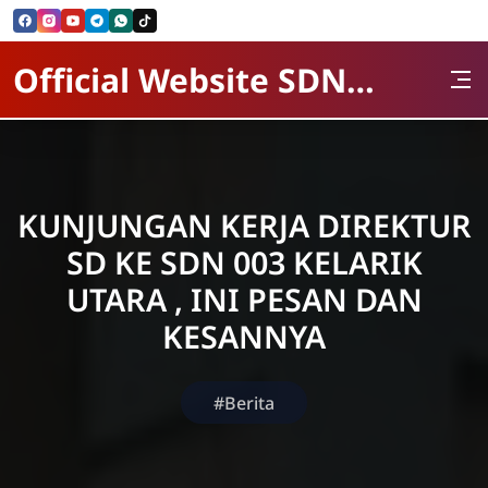
Skip to Content
Official Website SDN 003 kelarik Utara
KUNJUNGAN KERJA DIREKTUR
SD KE SDN 003 KELARIK
UTARA , INI PESAN DAN
KESANNYA
#Berita