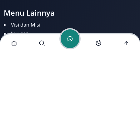
Menu Lainnya
Visi dan Misi
Jurusan
Ekstrakurikuler
Fasilitas
Alamat Kami
Jl. Contoh Raya No. 123, Blok A5, RT01/RW02, Kelurahan
Placeholder, Kecamatan Dummy, Kota Fiktif, Kabupaten
Ipsum, Provinsi Sample, 12345.