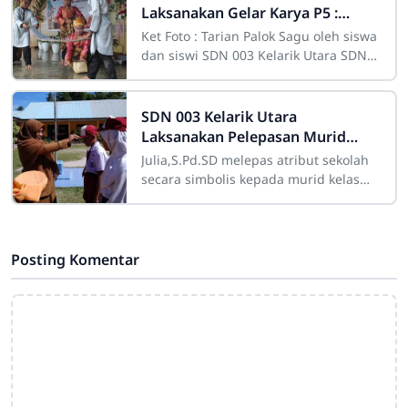
Laksanakan Gelar Karya P5 :
Menampilkan Tarian Palok Sagu
Ket Foto : Tarian Palok Sagu oleh siswa
Hingga Makanan Khas Lokal Dari
dan siswi SDN 003 Kelarik Utara SDN
Sagu
003 Kelarik Utara laksanakan Gelar
SDN 003 Kelarik Utara
Laksanakan Pelepasan Murid
Kelas 6 Secara Sederhana
Julia,S.Pd.SD melepas atribut sekolah
secara simbolis kepada murid kelas
6SDN 003 Kelarik Utara laksanakan
acara pelepasan murid kelas 6 dengan
Posting Komentar