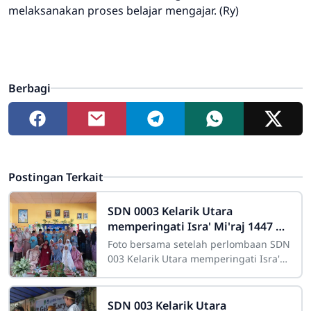
melaksanakan proses belajar mengajar. (Ry)
Berbagi
Postingan Terkait
SDN 0003 Kelarik Utara
memperingati Isra' Mi'raj 1447 H :
Buat perlombaan hafalan niat
Foto bersama setelah perlombaan SDN
sholat hingga praktek sholat
003 Kelarik Utara memperingati Isra'
Mi'raj 1447 H dengan mengadakan
perlombaan dan ceramah agama.
SDN 003 Kelarik Utara