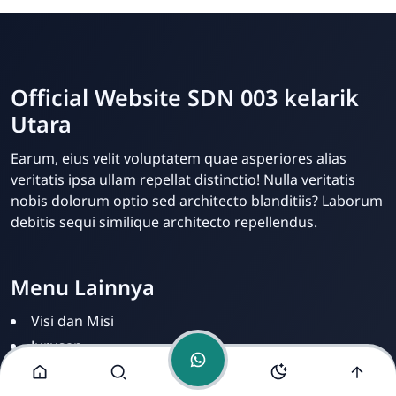
Official Website SDN 003 kelarik
Utara
Dwi Prastyo
Earum, eius velit voluptatem quae asperiores alias
Online
veritatis ipsa ullam repellat distinctio! Nulla veritatis
nobis dolorum optio sed architecto blanditiis? Laborum
debitis sequi similique architecto repellendus.
Menu Lainnya
Visi dan Misi
Jurusan
Ekstrakurikuler
Fasilitas