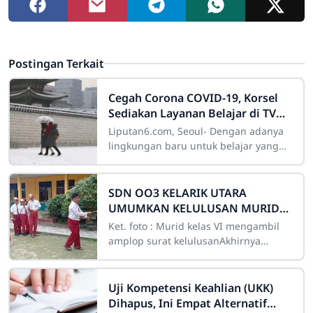
Postingan Terkait
Cegah Corona COVID-19, Korsel
Sediakan Layanan Belajar di TV
untuk Pelajar
Liputan6.com, Seoul- Dengan adanya
lingkungan baru untuk belajar yang
diterapkan karena pandemi Virus
Corona COVID-19, membuat siaran TV
menjadi ide
SDN OO3 KELARIK UTARA
UMUMKAN KELULUSAN MURID
KELAS VI
Ket. foto : Murid kelas VI mengambil
amplop surat kelulusanAkhirnya
momen yang ditunggu-tunggu oleh
murid-murid kelas VI pun tiba yaitu
pengumuman
Uji Kompetensi Keahlian (UKK)
Dihapus, Ini Empat Alternatif