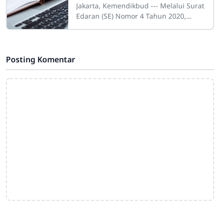
Pengganti UKK
Jakarta, Kemendikbud --- Melalui Surat
Edaran (SE) Nomor 4 Tahun 2020,
Menteri Pendidikan dan Kebudayaan
(Mendikbud) Nadiem Makarim
meniadakan
Posting Komentar