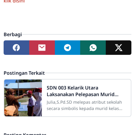
klik disini
Berbagi
Postingan Terkait
SDN 003 Kelarik Utara
Laksanakan Pelepasan Murid
Kelas 6 Secara Sederhana
Julia,S.Pd.SD melepas atribut sekolah
secara simbolis kepada murid kelas
6SDN 003 Kelarik Utara laksanakan
acara pelepasan murid kelas 6 dengan