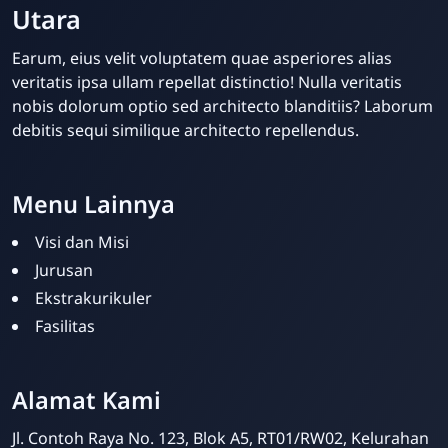
Utara
Earum, eius velit voluptatem quae asperiores alias
veritatis ipsa ullam repellat distinctio! Nulla veritatis
nobis dolorum optio sed architecto blanditiis? Laborum
debitis sequi similique architecto repellendus.
Menu Lainnya
Visi dan Misi
Jurusan
Ekstrakurikuler
Fasilitas
Alamat Kami
Dwi Prastyo
Online
Jl. Contoh Raya No. 123, Blok A5, RT01/RW02, Kelurahan