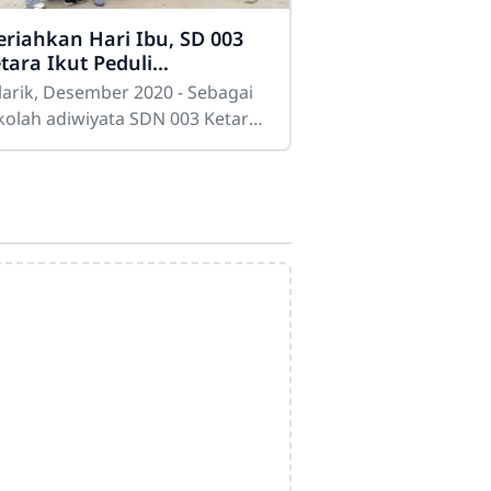
riahkan Hari Ibu, SD 003
tara Ikut Peduli
ingkungan
larik, Desember 2020 - Sebagai
kolah adiwiyata SDN 003 Ketara
elarik Utara) mencintai dan
duli terhadap lingkungan
alah perioritas utama.
Dwi Prastyo
Online