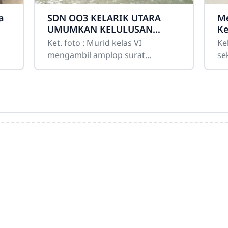
a
SDN OO3 KELARIK UTARA
Me
UMUMKAN KELULUSAN
Ke
MURID KELAS VI
L
Ket. foto : Murid kelas VI
Ke
mengambil amplop surat
se
kelulusanAkhirnya momen yang
(K
ditunggu-tunggu oleh murid-
pe
murid kelas VI pun tiba yaitu
ad
pengumuman