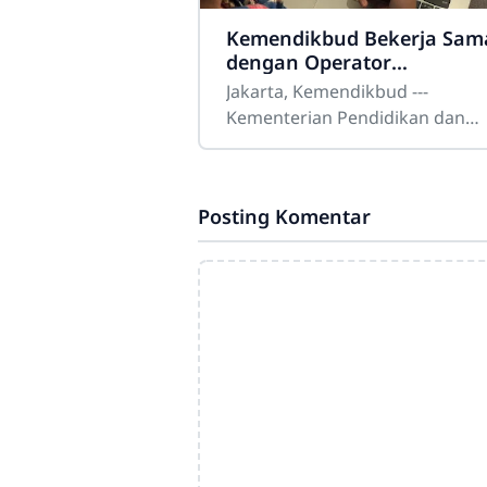
Kemendikbud Bekerja Sam
dengan Operator
Telekomunikasi Sukseskan
Jakarta, Kemendikbud ---
Pembelajaran di Rumah
Kementerian Pendidikan dan
Kebudayaan (Kemendikbud) terus
memperbesar dukungan mitra
swasta guna menyukseskan
Posting Komentar
pembelajaran