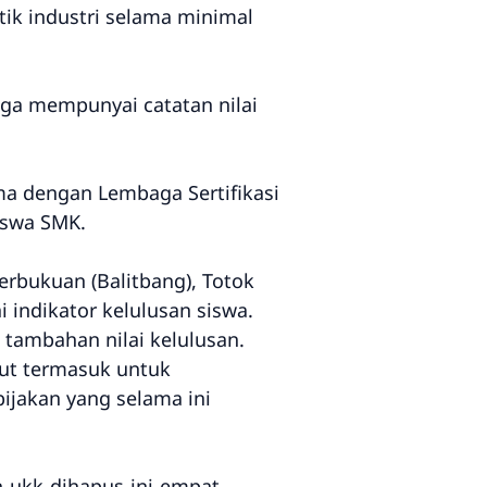
tik industri selama minimal
 juga mempunyai catatan nilai
ama dengan Lembaga Sertifikasi
iswa SMK.
rbukuan (Balitbang), Totok
 indikator kelulusan siswa.
 tambahan nilai kelulusan.
njut termasuk untuk
bijakan yang selama ini
-ukk-dihapus-ini-empat-