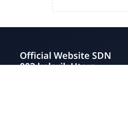
Official Website SDN
003 kelarik Utara
Earum, eius velit voluptatem quae asperiores
alias veritatis ipsa ullam repellat distinctio! Nulla
veritatis nobis dolorum optio sed architecto
blanditiis? Laborum debitis sequi similique
architecto repellendus.