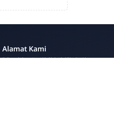
Alamat Kami
Jl. Contoh Raya No. 123, Blok A5, RT01/RW02,
Kelurahan Placeholder, Kecamatan Dummy, Kota
Fiktif, Kabupaten Ipsum, Provinsi Sample, 12345.