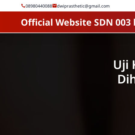
Skip to Content
08980440088
dwiprasthetic@gmail.com
Uji
Dih