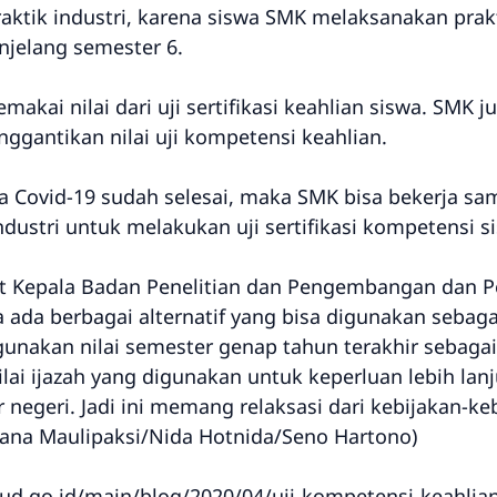
aktik industri, karena siswa SMK melaksanakan prak
njelang semester 6.
emakai nilai dari uji sertifikasi keahlian siswa. SMK
ggantikan nilai uji kompetensi keahlian.
la Covid-19 sudah selesai, maka SMK bisa bekerja s
dustri untuk melakukan uji sertifikasi kompetensi s
lt Kepala Badan Penelitian dan Pengembangan dan Pe
da berbagai alternatif yang bisa digunakan sebagai
unakan nilai semester genap tahun terakhir sebagai
nilai ijazah yang digunakan untuk keperluan lebih la
 negeri. Jadi ini memang relaksasi dari kebijakan-ke
liana Maulipaksi/Nida Hotnida/Seno Hartono)
d.go.id/main/blog/2020/04/uji-kompetensi-keahlian