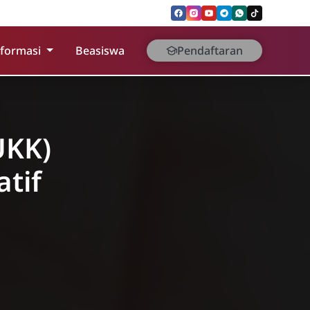
nformasi
Beasiswa
Pendaftaran
UKK)
atif