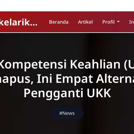
Official Website SDN 003 kelarik Utara
Beranda
Artikel
Profil
I
 Kompetensi Keahlian (
apus, Ini Empat Altern
Pengganti UKK
#News