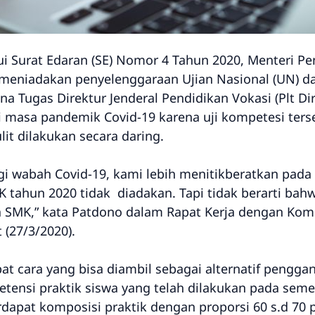
lui Surat Edaran (SE) Nomor 4 Tahun 2020, Menteri 
eniadakan penyelenggaraan Ujian Nasional (UN) da
a Tugas Direktur Jenderal Pendidikan Vokasi (Plt Di
 masa pandemik Covid-19 karena uji kompetesi ters
it dilakukan secara daring.
i wabah Covid-19, kami lebih menitikberatkan pada 
tahun 2020 tidak diadakan. Tapi tidak berarti bahwa
a SMK,” kata Patdono dalam Rapat Kerja dengan Komi
 (27/3/2020).
 cara yang bisa diambil sebagai alternatif penggan
tensi praktik siswa yang telah dilakukan pada seme
apat komposisi praktik dengan proporsi 60 s.d 70 pe